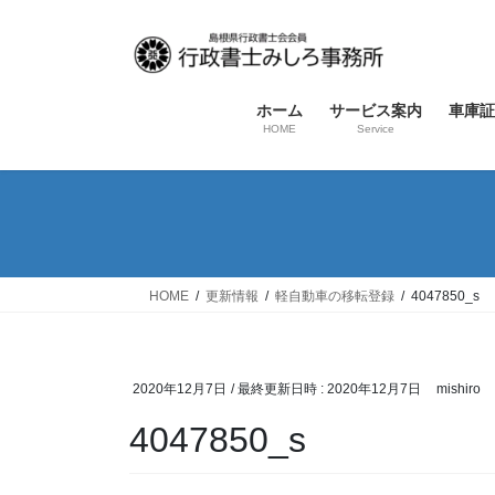
コ
ナ
ン
ビ
テ
ゲ
ン
ー
ホーム
サービス案内
車庫証
ツ
シ
HOME
Service
へ
ョ
ス
ン
キ
に
ッ
移
プ
動
HOME
更新情報
軽自動車の移転登録
4047850_s
2020年12月7日
/ 最終更新日時 :
2020年12月7日
mishiro
4047850_s