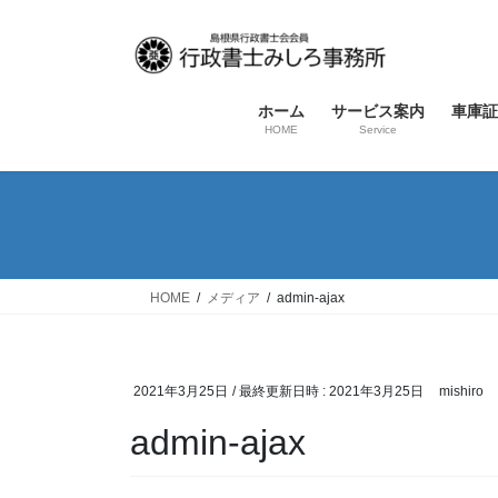
コ
ナ
ン
ビ
テ
ゲ
ン
ー
ホーム
サービス案内
車庫証
ツ
シ
HOME
Service
へ
ョ
ス
ン
キ
に
ッ
移
プ
動
HOME
メディア
admin-ajax
2021年3月25日
/ 最終更新日時 :
2021年3月25日
mishiro
admin-ajax